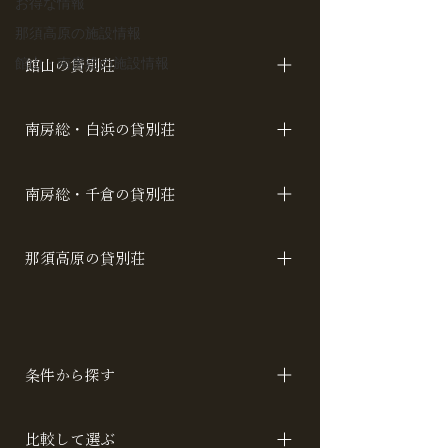
お得な情報
那須高原の施設情報
館山・南房総の施設情報
館山の貸別荘
アカシア ロータス コスモス
南房総・白浜の貸別荘
名倉レジデンス 名倉キューブ ハワイ ラ
南房総・千倉の貸別荘
ン ローズ サルビア トレーラーホヌ ト
レーラーナイア
SEASIDE CLUB カトレアアジアンベイ
那須高原の貸別荘
トレーラーフロッグ
アメリカ A / B / C イタリア スイス 山 /
川 スペイン 月 / 星 / 空 バリ
条件から探す
テーマで探す 設備で探す リーズナブル
比較して選ぶ
棟