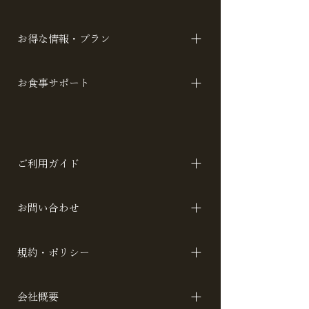
全施設一覧 料金と定員で比較
お得な情報・プラン
お得なプラン 宿泊者特典 ブログ ハウス
お食事サポート
スタジオプラン
ケータリング
ご利用ガイド
空室検索・ご予約 貸別荘とは ペットに
お問い合わせ
ついて よくあるご質問
お問い合わせ
規約・ポリシー
利用規約・宿泊約款 プライバシーポリ
会社概要
シー