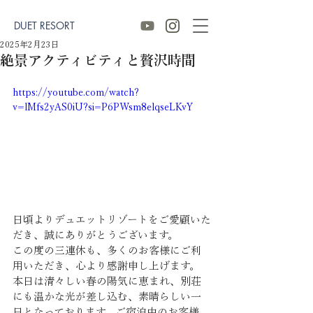
DUET RESORT
2025年2月23日
絶景アクティビティと贅沢時間
https://youtube.com/watch?
v=lMfs2yAS0iU?si=P6PWsm8elqseLKvY
日頃よりデュエットリゾートをご愛顧いた
だき、誠にありがとうございます。
この度の三連休も、多くのお客様にご利
用いただき、心より感謝申し上げます。
本日は清々しい春の陽気に恵まれ、別荘
にも温かな光が差し込む、素晴らしい一
日となっております。ご宿泊中のお客様、