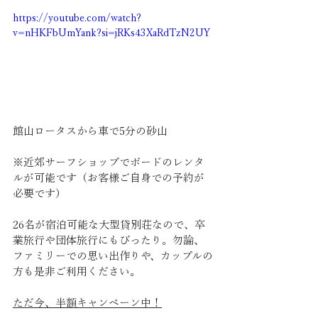
https://youtube.com/watch?
v=nHKFbUmYank?si=jRKs43XaRdTzN2UY
館山ロータスから車で5分の砂山
※近郊サーフショップでボードのレンタ
ルが可能です（お客様ご自身での予約が
必要です）
26名が宿泊可能な大型貸別荘なので、卒
業旅行や団体旅行にもぴったり。勿論、
ファミリーでの思い出作りや、カップルの
方も是非ご利用ください。
ただ今、半額キャンペーン中！