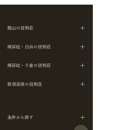
館山の貸別荘
【今夏オープン！】海に
クリスマスツリ
アカシア ロータス コスモス
一番近い貸別荘
ました！
南房総・白浜の貸別荘
「SEASIDE CLUB 千倉」
名倉レジデンス 名倉キューブ ハワイ ラ
南房総・千倉の貸別荘
ン ローズ サルビア トレーラーホヌ ト
レーラーナイア
SEASIDE CLUB カトレアアジアンベイ
那須高原の貸別荘
トレーラーフロッグ
アメリカ A / B / C イタリア スイス 山 /
川 スペイン 月 / 星 / 空 バリ
条件から探す