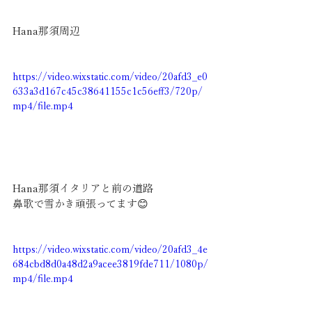
Hana那須周辺
https://video.wixstatic.com/video/20afd3_e0
633a3d167c45c38641155c1c56eff3/720p/
mp4/file.mp4
Hana那須イタリアと前の道路
鼻歌で雪かき頑張ってます😊
https://video.wixstatic.com/video/20afd3_4e
684cbd8d0a48d2a9acee3819fde711/1080p/
mp4/file.mp4