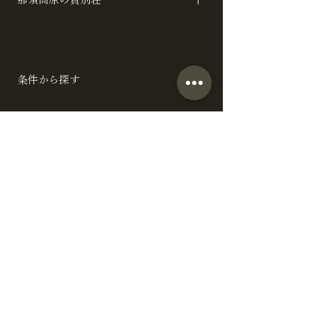
トレーラーフロッグ
アメリカ A / B / C イタリア スイス 山 /
川 スペイン 月 / 星 / 空 バリ
条件から探す
テーマで探す 設備で探す リーズナブル
比較して選ぶ
棟
全施設一覧 料金と定員で比較
お得な情報・プラン
お得なプラン 宿泊者特典 ブログ ハウス
お食事サポート
スタジオプラン
ケータリング
ご利用ガイド