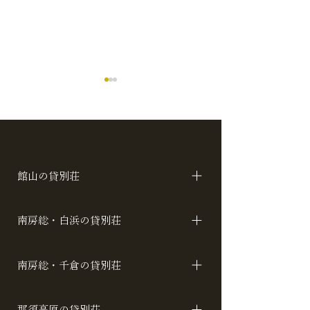
館山の貸別荘
今年のGWは那須高原で
那須高原の冬、
アカシア ロータス コスモス
決まり！
施設の暖房とお
南房総・白浜の貸別荘
過ごし方
名倉レジデンス 名倉キューブ ハワイ ラ
南房総・千倉の貸別荘
ン ローズ サルビア トレーラーホヌ ト
レーラーナイア
SEASIDE CLUB カトレアアジアンベイ
那須高原の貸別荘