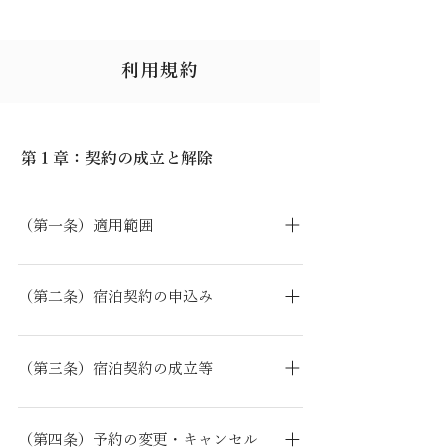
利用規約
第１章：契約の成立と解除
（第一条）適用範囲
当貸別荘が宿泊客との間で締結する宿泊契約
およびこれに関連する契約は、この約款の定
（第二条）宿泊契約の申込み
めるところによるものとします。 当貸別荘が
当貸別荘に宿泊契約の申込みをしようとする
法令および慣習に反しない範囲で特約に応じ
方は、次の事項を当貸別荘に申し出ていただ
たときは、その特約が優先するものとしま
（第三条）宿泊契約の成立等
きます。 宿泊者名 宿泊日 宿泊料金（原則と
す。
宿泊契約は、当貸別荘が前条の申込みを承諾
してデュエットリゾートの料金表による） そ
したときに成立するものとします。 宿泊契約
の他当貸別荘が必要と認める事項 宿泊客が、
（第四条）予約の変更・キャンセル