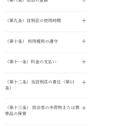
（第八条）宿泊の登録
関し暴力的要求行為が行われた、又は合理的
より宿泊させることができないとき。
な範囲を超える負担を求められたとき。 天
宿泊客は、宿泊日当日、当貸別荘の受付にお
災・災害・事件等、不可抗力に起因する事由
いて、次の事項を登録していただきます。 宿
（第九条）貸別荘の使用時間
により宿泊させることができないとき。 寝た
泊客の氏名、住所及び電話番号 その他当貸別
ばこ、消防用設備等へのいたずら、その他利
宿泊客が当貸別荘を使用できる時間は、午後
荘が必要と認める事項
用規則の禁止事項（火災予防上必要なものに
3時から翌日午前10時30分までとします。た
（第十条） 利用規則の遵守
限る）に従わないとき。
だし、連続して宿泊する場合においては、到
宿泊客は、当貸別荘内においては、当貸別荘
着日及び出発日を除き、終日使用することが
が定めた利用規約（別途定める）に従ってい
可能です。
（第十一条）料金の支払い
ただきます。
宿泊料金等は、当ウェブサイトの各貸別荘料
金表に掲げるところによります。 宿泊料金等
（第十二条）当貸別荘の責任（第11
条）
の支払いは、当貸別荘が指定した日までに銀
行振り込み、または、クレジット決済にてお
当貸別荘は、宿泊契約の不履行等により宿泊
支払いいただきます。 当貸別荘が貸別荘を提
客に損害を与えたときは、その損害を賠償し
（第十三条） 宿泊客の手荷物または携
供し、使用が可能になったのち、宿泊客が任
帯品の保管
ます。ただし、当貸別荘の責めに帰すべき事
意に宿泊しなかった場合においても、宿泊料
由によるものでないときは、この限りではあ
金は申し受けます。
チェックアウト後に置き忘れられた手荷物ま
りません。 当貸別荘は、万一の火災等に対処