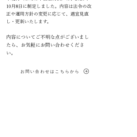
まして、当施設は一切の責任を負いません。
ど、近隣に迷惑を及ぼす行為は固くおやめく
力のご利用は固く禁止いたします。 ご宿泊の
10月8日に制定しました。内容は法令の改
**利用者様の車両やご持参の品の破損・盗
ださい。 近隣の住民から騒音や迷惑行為につ
お客様に著しい迷惑を及ぼす言動・行動は固
正や運用方針の変更に応じて、適宜見直
難・事故に関しまして、**当施設は一切の責
いて通報があった場合は、利用者様が法的に
くお断りいたします。
し・更新いたします。
任を負いません。 その他 本サイトの内容
全責任を負うことになりますので、十分にご
は、予告なく変更する場合がございますので
注意ください。 設備・備品の利用と破損 別
内容についてご不明な点がございまし
ご了承ください。 ペット同伴の詳細は、「ペ
荘の設備、電化製品、家具、物品等を**故意
たら、お気軽にお問い合わせくださ
ットについて」のページをご参照ください。
または誤って汚損・破損した場合、**修理費
い。
および復旧にかかる休業期間の宿泊料金を全
額ご負担いただきます。 **突発的な電化製品
お問い合わせはこちらから
や備品の不具合につきましては、**状況によ
り対応できない場合がございますので、予め
ご了承ください。 設備・備品類（アメニティ
を除く）は、ご宿泊期間中に限り貸与するも
のです。別荘外への持ち出しや、別の別荘へ
の移動は固くお断りいたします。 施設内外の
家具や物品を著しく移動させることはおやめ
ください。移動した場合は、必ず元の位置に
戻しておいてください。 持ち込み禁止物 腐
敗物、不潔物、その他湿気、悪臭、異臭、臭