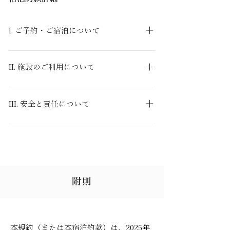
I. ご予約・ご宿泊について
定員とご利用人数について 宿泊人数は定員を
厳守してください。定員を上回る場合は、必
II. 施設のご利用について
ず事前にお問い合わせください。 ご宿泊対象
禁煙・火気の利用 建物内は全面禁煙です。喫
でない方の施設のご利用はできません。一時
煙は屋外の指定場所でお願いいたします。 喫
的なご来訪や利用であっても、ご宿泊料金を
III. 安全と責任について
煙による匂いや跡が認められた場合、ハウス
頂戴いたします。 人数超過・ペット数超過で
保安上のご注意 ご滞在中、別荘から出られる
クリーニング代、寝具・備品の買換え費用を
のご利用が判明した場合、人数に関わらず反
際やご就寝時は、必ず施錠してください。 ご
全額ご負担いただきます。 火薬、爆薬、ガソ
則金として10万円を頂戴します。場合によっ
来訪客との別荘内でのご面会は禁止です。来
リン、灯油、薬品、毒性ガスなどの危険物、
ては即時退去を命じ、警察へ通報する場合が
訪者があった際は、ドアスコープなどでご確
火気・水を使用した撮影、持ち込みは禁止い
ございます。 複数の別荘にご宿泊される際、
認のうえ、不用意な開扉は避けてください。
たします。 敷地内への花火の持ち込み、およ
定員を超えて一つの別荘に集まる行為は、安
附則
別荘管理スタッフが予告なく施設を巡回する
びこれらを使用する行為は固くお断りいたし
全および設備保全のためご遠慮ください。 ご
場合がございます。 免責事項 **利用者様の不
ます。 騒音と近隣への配慮 風紀、治安を乱
利用目的の制限 別荘管理者の許可なく、営業
注意によって引き起こされた事故、**または
すような行為、高声、大声での会話、大きな
行為（展示会など）やご宿泊以外の目的で施
本規約に従わないために起こった事故に関し
音を出す行為、屋外でのスピーカー使用な
設を利用することはできません。 反社会的勢
本規約（または本宿泊約款）は、2025年