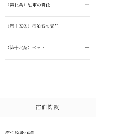
たは携帯品は、所有者が判明したときはその
（第14条）駐車の責任
するため、賠償責任保険に加入しておりま
指示を求めます。 所有者の指示がない場合、
す。
宿泊客が当貸別荘の駐車場をご利用になる場
又は所有者が判明しない場合は、発見日を含
合、当貸別荘は場所をお貸しするものであ
め7日間保管し、その後処分させていただき
（第十五条）宿泊客の責任
り、車両の管理責任まで負うものではござい
ます。 ただし、飲食物や使い捨ての道具につ
宿泊客の**故意又は過失により当貸別荘が損
ません。外出中の事故などの責任も負いかね
きましては、当日処分させていただきます。
害を被ったとき（汚損・破損等）**は、当該
ます。
（第十六条）ペット
宿泊客は当貸別荘に対し、その損害を賠償し
ペットは、法令に基づく予防注射を受けてい
ていただきます。
ること、及び病気に罹患していないことを同
伴条件とします。詳細は別途「ペットについ
て」をご確認ください。 当貸別荘ご利用時、
ペットの事故・病気・迷子、外出時の他ペッ
トとのトラブル等につきましては、管理責任
はすべて宿泊客が負うものとし、当貸別荘は
宿泊約款
一切の責任を負いません。 ペットだけでのお
留守番は禁止です。
宿泊約款詳細