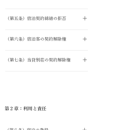
が成立したときは、宿泊料金を当貸別荘が指
宿泊中に宿泊日の継続を申し入れた場合、当
宿泊契約の解除に際しては、以下のキャンセ
定する日までにお支払いいただきます。 指定
貸別荘は、その時点で新たな宿泊契約の申込
ル料を申し受けます。 （1）宿泊日の20日前
された期日までに宿泊料金をお支払いいただ
みがあったものとして処理します。
（第五条）宿泊契約締結の拒否
から7日前まで 宿泊料金の20% （2）宿泊
けない場合は、宿泊契約はその効力を失うも
当貸別荘は、次に掲げる場合において、宿泊
日の6日前から2日前まで 宿泊料金の50％
のとします。
契約の締結に応じないことがあります。 宿泊
（3）宿泊日の前日および当日、または無連
（第六条）宿泊客の契約解除権
の申し込みが、この約款によらないとき。 満
絡不泊 宿泊料金の100％ お客様は、利用日
宿泊客は、当貸別荘に申し出て、宿泊契約を
室により貸別荘の余裕がないとき。 宿泊に関
の変更またはキャンセルを希望する場合、速
解除することができます。 宿泊客がその責め
し、法令の規定、公の秩序若しくは善良の風
やかに当社にご連絡ください。 天災、交通機
（第七条）当貸別荘の契約解除権
に帰すべき事由により宿泊契約の全部又は一
俗に反する行為をするおそれがあると認めら
関の遅延など、お客様の責に帰さない事由に
当貸別荘は、次に掲げる場合においては、宿
部を解除した場合は、当ウェブサイトのキャ
れるとき。 宿泊しようとする者が、暴力団
よるキャンセルの場合、個別に協議のうえ対
泊契約を解除することがございます。 宿泊客
ンセルポリシーに基づき、キャンセル料を申
員、暴力団関係者その他の反社会的勢力に該
応いたします。
が宿泊に関し、法令の規定、公の秩序若しく
し受けます。
当すると認められるとき。 宿泊しようとする
は善良の風俗に反する行為をするおそれがあ
者が、他の宿泊客に著しい迷惑を及ぼす言動
るとき、又は同行為をしたと認められると
をしたとき。 宿泊しようとする者が、伝染病
き。 宿泊客が反社会的勢力に該当すると認め
者であると明らかに認められるとき。 宿泊に
第２章：利用と責任
られるとき。 宿泊客が他の宿泊客に著しい迷
関し暴力的要求行為が行われた、又は合理的
惑を及ぼす言動をしたとき。 宿泊客が伝染病
な範囲を超える負担を求められたとき。 天
者であると明らかに認められるとき。 宿泊に
災、施設の故障、その他やむを得ない事由に