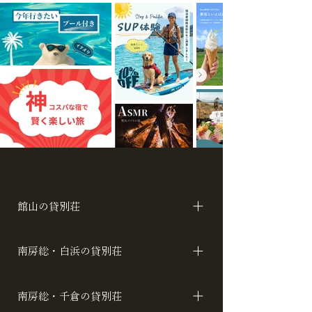
館山の貸別荘
アカシア ロータス コスモス
南房総・白浜の貸別荘
名倉レジデンス 名倉キューブ ハワイ ラ
南房総・千倉の貸別荘
ン ローズ サルビア トレーラーホヌ ト