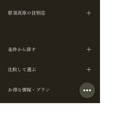
レーラーナイア
SEASIDE CLUB カトレアアジアンベイ
那須高原の貸別荘
トレーラーフロッグ
アメリカ A / B / C イタリア スイス 山 /
川 スペイン 月 / 星 / 空 バリ
条件から探す
テーマで探す 設備で探す リーズナブル
比較して選ぶ
棟
全施設一覧 料金と定員で比較
お得な情報・プラン
お得なプラン 宿泊者特典 ブログ ハウス
お食事サポート
スタジオプラン
ケータリング