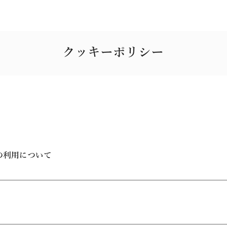
クッキーポリシー
e）の利用について
の利便性向上のため、クッキー（Cookie）を使用しています
ング機能を向上させるべくクッキーを取得いたします。また、当
お客様による本ウェブサイトの閲覧効率を向上するため、クッ
なお、本ウェブサイトで取得されるクッキー情報には、お客様
定を変更することで、クッキーの利用を拒否することができます