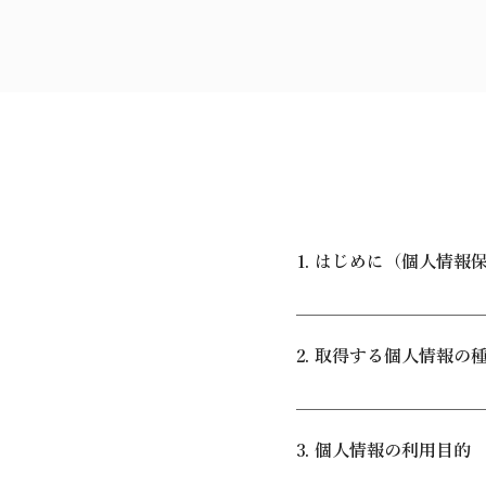
1. はじめに（個人情報
株式会社ビギナ（以下
を重要な責務と認識し
2. 取得する個人情報の
お客様の個人情報の適
当社は、貸別荘の予約受
約・宿泊情報：宿泊代表
3. 個人情報の利用目的
済情報：クレジットカー