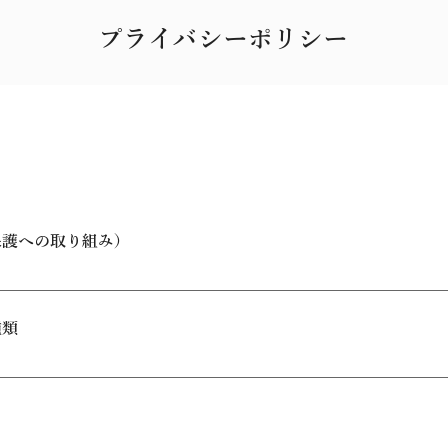
プライバシーポリシー
保護への取り組み）
「当社」といいます）は、お客様に安心してサービスをご利用
、個人情報の保護に関する法律およびその他の関連法令を遵守
種類
切な管理・保護に努めます。
付、問い合わせ対応、サービスの提供に必要な範囲で、以下の
者氏名、緊急連絡先（携帯電話番号など）、利用人数、チェッ
ド情報（カード番号、有効期限など）、銀行口座情報（返金時