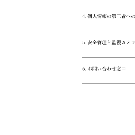
ト利用情報：問い合わせ
当社は、取得した個人
した監視カメラによる
意を得ることなく目的外
4. 個人情報の第三者へ
求・返金処理、施設利
め。 サービスの改善・
当社は、以下のいずれ
ス開発の参考とするため
ん。 業務の委託：予約
どの広告宣伝物を配信
5. 安全管理と監視カメ
約管理システム、決済
す。 法令に基づく場合
当社は、個人情報への不
メラの設置：お客様お
6. お問い合わせ窓口
カメラを設置し、映像
本ポリシーに関するお
いたします。 運営会社
２F お問い合わせ先：[info@d