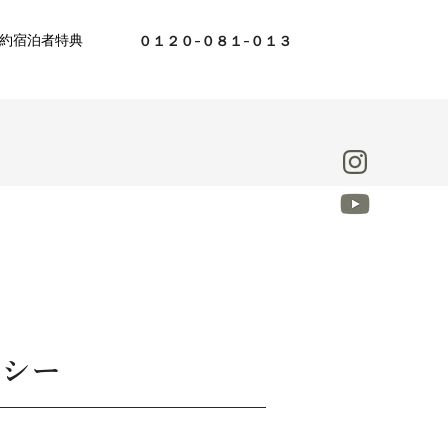
約
宿泊者特典
０１２０-０８１-０１３
リシー