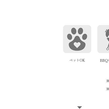
ペットOK
BB