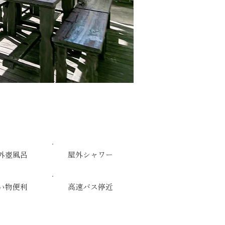
外壺風呂
屋外シャワー
い物便利
​高速バス停近