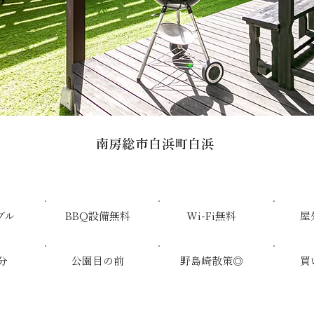
南房総市白浜町白浜
ブル
BBQ設備無料
Wi-Fi無料
屋
分
公園目の前
​野島崎散策◎
買