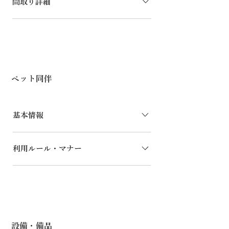
間取り詳細
ペット同伴
基本情報
受け入れ可能ペット 犬（小型犬〜大型
利用ルール・マナー
犬まで）ワンちゃん以外はお問い合わせ
ください。 1年以内に狂犬病ワクチンお
当施設は、小型犬から大型犬まで同伴可
よび5種以上の混合ワクチン(抗体検査で
能です。 すべてのお客様に快適にご利
も可)を受 けている室内犬に限ります。
用いただくため、以下の【3つの重要事
(感染症の罹患について当館では一切の
項】を遵守いただくようお願いいたしま
責任を負いかねます。) 諸事情によりワ
す。 事前申告とワクチン接種：狂犬
クチン接種を受けることができない場合
設備・備品