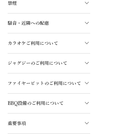
禁煙
6日〜2日前（50%） 宿泊日の前日/当日
（100%） ※ご予約をいただいた日から
施設内は全面禁煙です。喫煙は屋外の指
無連絡、期日を過ぎてもご入金の確認が
騒音・近隣への配慮
定エリアでお願いします。
取れない、いずれも7日間を過ぎますと
100%のキャンセル料が発生します。ご
21時〜翌朝8時まではクワイエットタイ
注意ください。 ※現在、クレジットカ
カラオケご利用について
ムとなります。 自然豊かな別荘地は、
ード決済のキャンセルはできません。ご
古くから地元の産業で生計を立てておら
不便をおかけして申し訳ございません。
カラオケのご利用は9時〜21時迄とさせ
れる方が多くいらっしゃいます。漁業や
ご予約時はご注意ください。
ジャグジーのご利用について
ていただきます。 お子様だけのご利用
農業関係の方は朝早くからお仕事に出掛
はお控えください。 飲食は自由です
ける為、カラオケ使用時間の厳守と、屋
​ジャグジーは水着を着用しご利用くださ
が、ゴミは指定の場所へ片付けてからお
外での大きな声や音楽はご遠慮くださ
ファイヤーピットのご利用について
い。 ジャグジー内での水風船遊びは故
戻りください。 ドア開放でのご利用は
い。
障の原因となる為ご遠慮ください。 お
近隣のご迷惑となる為、固くご遠慮願い
ファイヤーピットの利用料金は2,000円
酒を沢山飲んでの利用は大変危険ですの
ます。 カラオケ設備はサービスとなり
BBQ設備のご利用について
です。この料金には、薪、着火剤、手
で御遠慮さい お子様だけのご利用は禁
ます。ご宿泊前に設備点検をしておりま
袋、トングが含まれています。指定のボ
止、保護者の方と一緒にお楽しみくださ
すが、予期せぬ故障が発生する場合がご
BBQで使用する炭はご持参ください。
ックスにてお支払いをお願いいたしま
い。
ざいます。 予めご了承ください。 自然
重要事項
ケータリングにてBBQメニューをオー
す。 ファイヤーピット用の薪は、BBQ
豊かな別荘地は、古くから地元の産業で
ダーされた方は炭が含まれます。 網は
グリルでは絶対に使用しないでくださ
​お帰りの際、寝具は部屋の隅へ、食器類