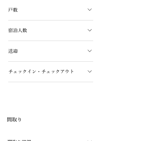
貸別荘（コテージ）
者全員が学生であること（学生証提示）
戸数
冬休み・春休みなどの長期休暇をお得に
利用して、あなたたちらしい、特別な思
1戸
い出を作りませんか。 プラン詳細は、
宿泊人数
お得なプランでご確認ください。
10名（表記人数より多い場合はご相談
送迎
下さい。）
行っておりません。
チェックイン・チェックアウト
チェックイン/15:00 チェックアウ
ト/10:30
間取り