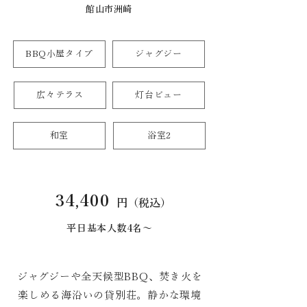
館山市洲崎
BBQ小屋タイプ
ジャグジー
広々テラス
灯台ビュー
和室
浴室2
34,400
円（税込）
平日基本人数4名〜
ジャグジーや全天候型BBQ、焚き火を
楽しめる海沿いの貸別荘。静かな環境