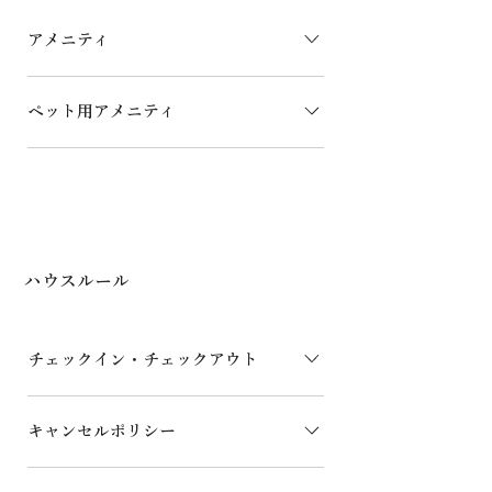
※便利なお食事サポート。豊富なケータ
リングメニューもご用意しております。
アメニティ
シャンプー トリートメント ボディ
ペット用アメニティ
ソープ バスタオル フェイスタオル
歯ブラシ（歯磨き粉付き）
お持ち帰りいただけるアイテム トイレ
シート（一頭2枚） エチケット袋（頭数
にかかわらず1ロール） ウェットシート
（頭数にかかわらず1パック） 施設用ペ
ットアイテム（お持ち帰りできません）
ハウスルール
粘着ローラー 消臭スプレー ケージ（頭
数にかかわらず1台） トイレ（頭数にか
かわらず1台） フードボール/ウォータ
チェックイン・チェックアウト
ーボール（頭数にかかわらず1セット）
チェックイン：15:00 チェックアウト：
キャンセルポリシー
10:30 アリーチェックイン・レイトチェ
ックアウトには対応しておりません。
宿泊日の20日〜7日前（20%） 宿泊日の