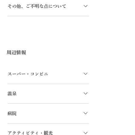
生計を立てておられる方が多くいらっし
付属されております。 食材・調味料な
い。 強風時や、その他悪天候で危険が
その他、ご不明な点について
はシンク内へまとめて置いてください。
ゃいます。漁業や農業関係の方は朝早く
どはご持参ください。（オプションでケ
予測される場合はご利用いただけませ
火の取り扱いに関しましては十分な注意
からお仕事に出掛ける為、カラオケ使用
ータリングのご用意がございます）
ん。 当施設のファイヤーピットは観賞
予約やキャンセル、人数の増減などご不
をお願いいたします。 可燃・不燃・ペ
時間の厳守とご配慮をお願い致します。​
BBQを含む屋外での飲食は21時までと
用です。肉、魚、マシュマロなどの食材
明な点は、よくあるご質問ページをご確
ットボトルは分別をしてゴミ箱に捨てて
させていただきます。 ご利用後は火の
の調理はご遠慮ください。 薪の持ち込
認ください。
ください。 花火・スピーカー・楽器・
後始末と片付けをお願いいたします。
みはできません。 消火の際は、必ず火
危険物・水風船・ビニールプールは持ち
ゴミ→各種ゴミ箱（タバコなど火の付い
消し壺をご利用ください。緊急時を除
込み禁止です。​ ※​ゴミは施設内で処理を
周辺情報
たものは捨てないでください。）
き、水での消火は、変形や穴あきの原因
お願い致します。（地域ゴミステーショ
となりますのでお控えください。 お子
ンには捨てないでください。 当施設
様からは絶対に目を離さないでくださ
は、スタッフが常駐しない貸別荘（一棟
スーパー・コンビニ
い。 飲酒時は、安全に十分配慮してご
貸し）という性質上、お客様ご自身によ
利用ください。 ファイヤーピット内で
る安全管理とルールの遵守が不可欠とな
イオンタウン館山→車20分 おどや スー
の事故につきましては、当施設は一切の
温泉
ります。 利用規約・宿泊約款のページ
パーセンター館山店→車20分 酒＆業務
責任を負いかねます。皆様に安全にお楽
を、必ず全文ご確認いただくようお願い
スーパー館山店→車20分 ODOYA大神
しみいただくため、マナーを守ってご利
たてやま温泉 千里の風→車10分 里見の
申し上げます。 ご予約をもって、当施
宮店→車15分 セブン-イレブン館山大賀
用いただけますようお願い申し上げま
病院
湯→車20分
設の利用規約および宿泊約款の全文に同
店→車10分 ファミリーマート館山宮城
す。
意したものとみなします。 予め、ご了
店→車 セブン-イレブン館山藤原店→車
館山病院→車18分 安房地域医療センタ
承ください。
10分 カインズ館山店→車25分 コメリパ
アクティビティ・観光
ー→車30分 マーレ動物クリニック→車