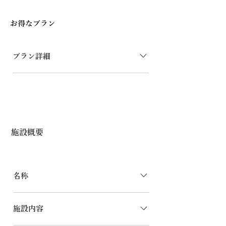
お得なプラン
プラン詳細
連泊プラン 実施期間：ご好評につき、
終日未定となっております。内容：連泊
でご予約いただくと2泊目以降の宿泊料
が半額となります。平日縛りを解除した
連泊に特化したスペシャルプロモーショ
施設概要
ン。費用が嵩む団体でのご旅行や、1泊
では物足りないと感じるお客様は是非こ
の機会にご利用ください。 プラン詳細
は、お得なプランでご確認ください。学
名称
割 プラン 実施期間：2025年11月7日〜
館山コスモス
終日未定 内容：特典： 平日宿泊料金が
施設内容
３０%OFF 対象： 高校生、専門学校
生、短大生、大学生 必須条件： ご利用