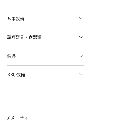
病・各種ワクチン接種済みの犬のみ同伴
は、1年以内に発行された「狂犬病予防
可能です。 エリアの制限：ペットの立
注射 猶予証明書」をご提示ください。
ち入りが禁止されているエリアへの入場
受け入れ不可ペット 人や他の犬への噛
基本設備
は厳禁です。（例：寝室や浴室） マナ
み癖があるなど、攻撃的な性格のペッ
ーの厳守：粗相や無駄吠え対策には十分
ト。 生理中や妊娠中のペット。 ペット
バスルーム 洗面台 洗濯機 冷蔵庫
ご配慮ください。万が一汚損があった場
調理器具・食器類
宿泊料 小型犬〜大型犬まで一律料金。
（335L） 掃除機 トイレ エアコン（各部
合は、速やかに清掃をしていただき、必
一頭3,300円/泊
屋） カラオケ テレビ 寝具（人数分）
ずご申告ください。 ご予約の前に、
ガスコンロ 電子レンジ 電気ケトル 炊飯
フリーWi-Fi 屋外ジャグジー（温/冷）
備品
「ペットについて」のページをご一読い
器2（各5.5合） トースター ホットプレ
ファイヤーピット
ただき、ルールとマナーをご確認くださ
ート カセットコンロ（ガス缶はご持参
除菌スプレー 虫除スプレー ハンドソー
い。 ご予約をもって、「ペットについ
ください） 鍋（大・中・小） 土鍋 フラ
BBQ設備
プ 台所用洗剤 キッチン用スポン
て」ページに記載の全内容に同意したも
イパン 包丁 まな板 しゃもじ フライ返
ジ 食品包装用フィルム キッチンペ
のとみなします。予めご了承ください。
し おたま 菜箸 計量カップ お皿（大・
炭グリル テーブル&チェア 点火用ライ
ーパー アルミホイル ティッシュペー
中・小） お茶碗 カップ・グラス類 カト
ター 軍手 トング 焼き網 シンク 台所用
パー ドライヤー バスタオル フェイス
ラリー（箸・フォーク・スプーンなど）
洗剤 キッチン用スポンジ たわし ※食
タオル スリッパ 外履き用サンダル
材・調味料等はご持参ください。（ケー
タリングに含まれているものもございま
アメニティ
す。詳細はご注文時にご確認ください）