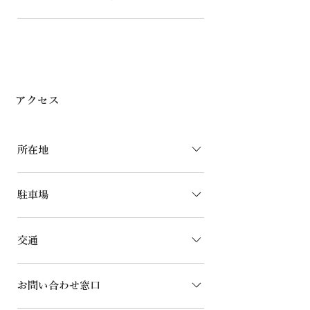
ワー館山店→車20分
25分 安房中央動物病院→車20分
波左間海水浴場→車6分 沖ノ島海水浴場
→車18分 根本海水浴場→車18分 シーク
ロップ→車3分 館山ダイビングセンター
→車3分 平砂浦海岸→車10分 館山カン
トリークラブ→車10分 館山運動公園→
アクセス
車15分 洲崎灯台→車2分 洲崎神社→車3
分 安房神社→車15分
所在地
〒294-0316 千葉県館山市洲崎809-1
駐車場
4台（マイクロバス可）
交通
■お車で 東京 ↓（東京湾アクアラン約
お問い合わせ窓口
1時間） 木更津 ↓（館山自動車道約1時
間） 富浦IC ↓（館山バイパス約20分）