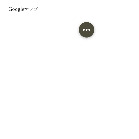
ご不明な点がある場合は、下記連絡先ま
館山コスモス ■高速バスで 東京駅
Googleマップ
でご連絡ください。 電話；0120-081-
↓（なのはな号1時間50分） 館山駅
013 メール：お問い合わせフォーム
↓（JRバス約20分） 洲崎灯台前下車
↓（徒歩約5分） 館山コスモス ■電車
で 東京駅 ↓（JR内房線・特急約2時
間） 館山駅 ↓（JRバス約20分） 洲崎灯
台前下車 ↓（徒歩約8分） 館山コスモ
ス ※施設周辺にはスーパーやコンビニ
がございません。買い出しをご予定の方
は、館山市内で済ませてからお越しいた
だくと安心です。
同じような過ごし方ができる貸別荘
同じ人数帯や設備でも、過ごし方が変わ
ると旅の雰囲気も大きく変わります。