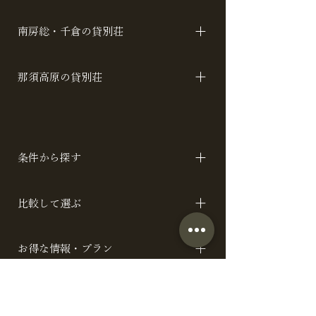
名倉レジデンス 名倉キューブ ハワイ ラ
南房総・千倉の貸別荘
ン ローズ サルビア トレーラーホヌ ト
レーラーナイア
SEASIDE CLUB カトレアアジアンベイ
那須高原の貸別荘
トレーラーフロッグ
アメリカ A / B / C イタリア スイス 山 /
川 スペイン 月 / 星 / 空 バリ
条件から探す
テーマで探す 設備で探す リーズナブル
比較して選ぶ
棟
全施設一覧 料金と定員で比較
お得な情報・プラン
お得なプラン 宿泊者特典 ブログ ハウス
お食事サポート
スタジオプラン