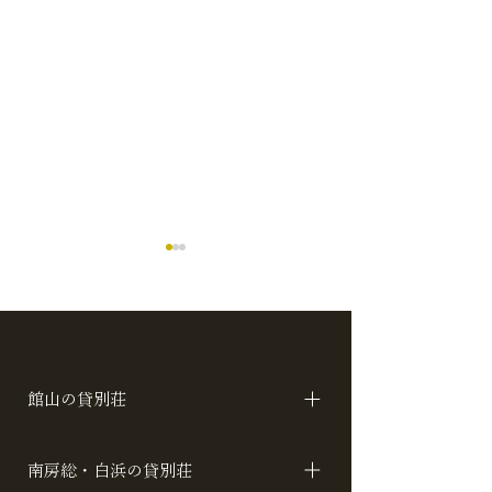
館山の貸別荘
夏の夜空と花火を独り占
嬉しいサプライ
アカシア ロータス コスモス
め。
の海の家サンフ
南房総・白浜の貸別荘